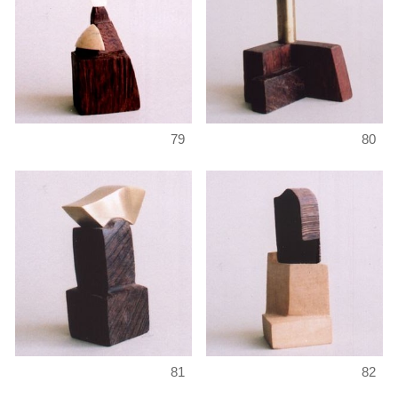
79
80
81
82