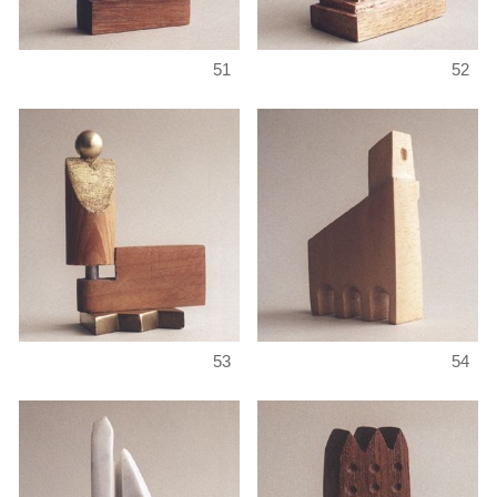
51
52
53
54