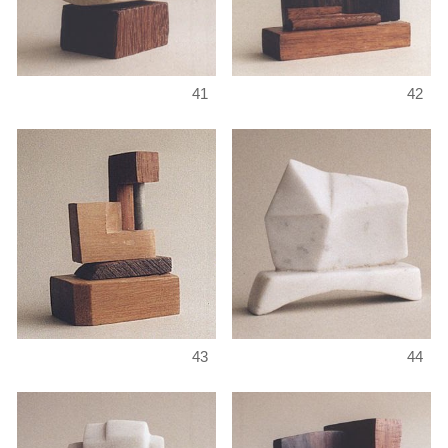
41
42
43
44