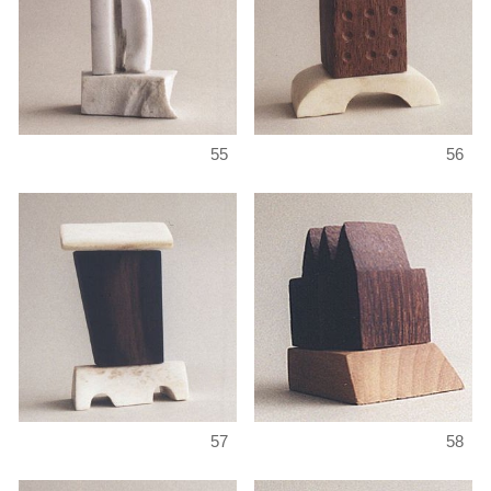
55
56
57
58