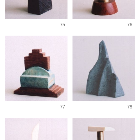
75
76
77
78