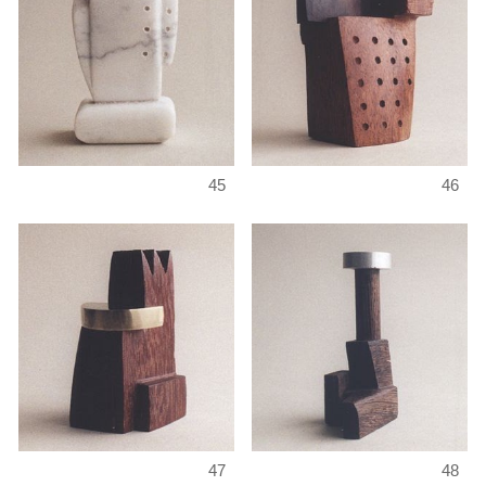
45
46
47
48