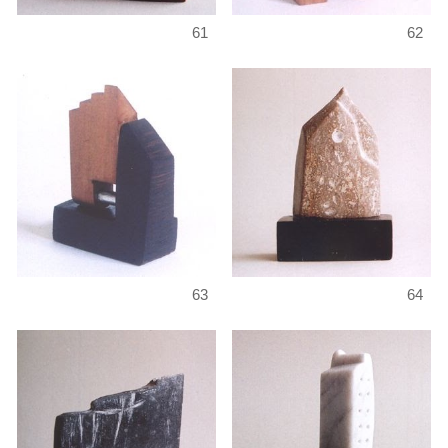
61
62
63
64