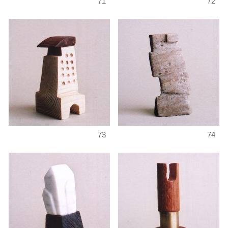
71
72
73
74