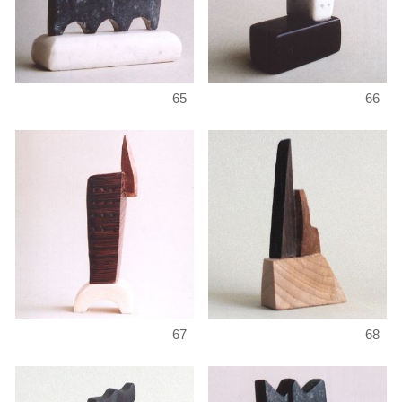
65
66
67
68