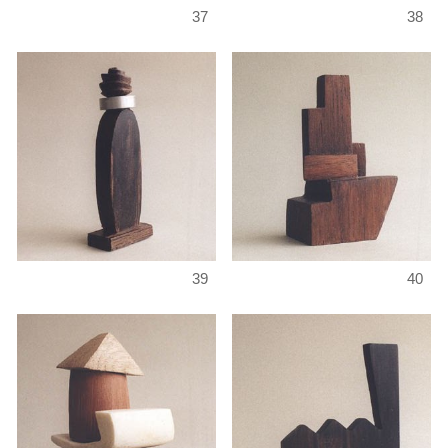
37
38
39
40