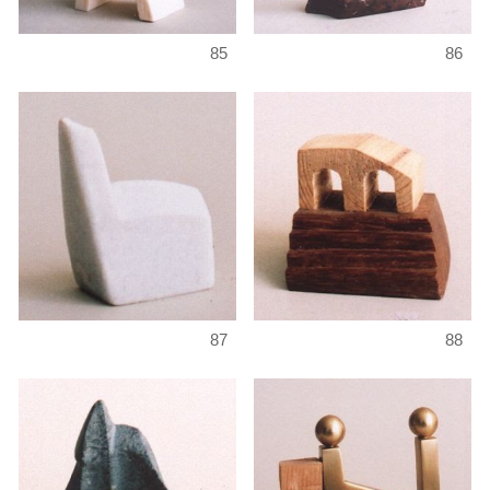
85
86
87
88