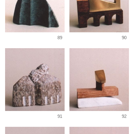
89
90
91
92